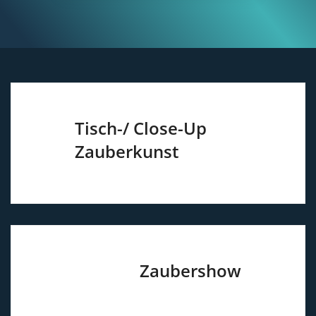
Post
Tisch-/ Close-Up
navigation
Zauberkunst
Zaubershow