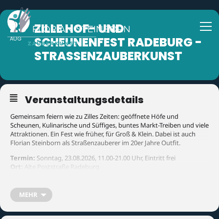
23
ZILLE HOF- UND
SCHEUNENFEST RADEBURG -
AUG
STRASSENZAUBERKUNST
Veranstaltungsdetails
Gemeinsam feiern wie zu Zilles Zeiten: geöffnete Höfe und
Scheunen, Kulinarische und Süffiges, buntes Markt-Treiben und viele
Attraktionen. Ein Fest wie früher, für Groß & Klein. Dabei ist auch
Florian Steinborn als Straßenzauberer im 20er Jahre Outfit.
Termin:
Sonntag, 23.08.2026, 11.00-21.00 Uhr, Eintritt frei
Ort:
Alte Poststraße Radeburg
Veranstalter:
Kultur- und Heimatverein Radeburg e.V.
MEHR